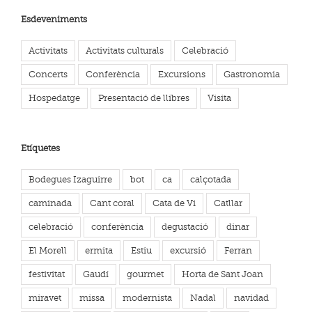
Esdeveniments
Activitats
Activitats culturals
Celebració
Concerts
Conferència
Excursions
Gastronomia
Hospedatge
Presentació de llibres
Visita
Etíquetes
Bodegues Izaguirre
bot
ca
calçotada
caminada
Cant coral
Cata de Vi
Catllar
celebració
conferència
degustació
dinar
El Morell
ermita
Estiu
excursió
Ferran
festivitat
Gaudí
gourmet
Horta de Sant Joan
miravet
missa
modernista
Nadal
navidad