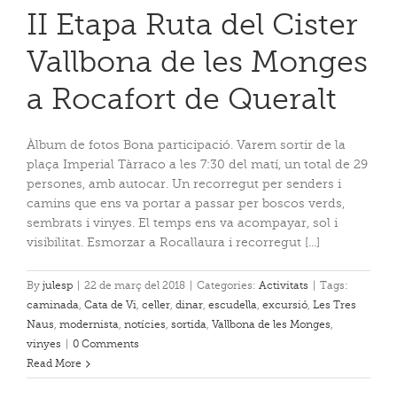
II Etapa Ruta del Cister
Vallbona de les Monges
a Rocafort de Queralt
Àlbum de fotos Bona participació. Varem sortir de la
plaça Imperial Tàrraco a les 7:30 del matí, un total de 29
persones, amb autocar. Un recorregut per senders i
camins que ens va portar a passar per boscos verds,
sembrats i vinyes. El temps ens va acompayar, sol i
visibilitat. Esmorzar a Rocallaura i recorregut [...]
By
julesp
|
22 de març del 2018
|
Categories:
Activitats
|
Tags:
caminada
,
Cata de Vi
,
celler
,
dinar
,
escudella
,
excursió
,
Les Tres
Naus
,
modernista
,
notícies
,
sortida
,
Vallbona de les Monges
,
vinyes
|
0 Comments
Read More