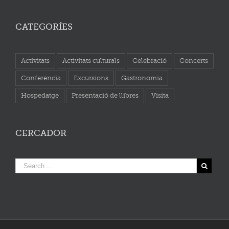
CATEGORÍES
Activitats
Activitats culturals
Celebració
Concerts
Conferència
Excursions
Gastronomia
Hospedatge
Presentació de llibres
Visita
CERCADOR