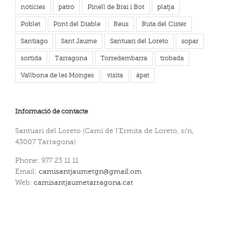
notícies
patró
Pinell de Brai i Bot
platja
Poblet
Pont del Diable
Reus
Ruta del Cister
Santiago
Sant Jaume
Santuari del Loreto
sopar
sortida
Tarragona
Torredembarra
trobada
Vallbona de les Monges
visita
àpat
Informació de contacte
Santuari del Loreto (Camí de l’Ermita de Loreto, s/n,
43007 Tarragona)
Phone: 977 23 11 11
Email:
camisantjaumetgn@gmail.om
Web:
camisantjaumetarragona.cat