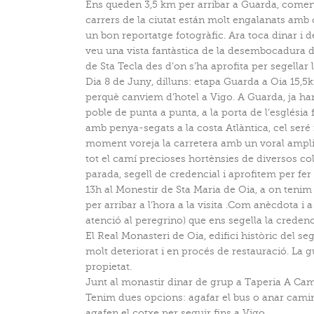
Ens queden 3,5 km per arribar a Guarda, comença
carrers de la ciutat están molt engalanats amb c
un bon reportatge fotogràfic. Ara toca dinar i d
veu una vista fantàstica de la desembocadura del
de Sta Tecla des d’on s’ha aprofita per segellar l
Dia 8 de Juny, dilluns: etapa Guarda a Oia 15,5
perquè canviem d’hotel a Vigo. A Guarda, ja ha
poble de punta a punta, a la porta de l’esglési
amb penya-segats a la costa Atlàntica, cel seré
moment voreja la carretera amb un voral ampli
tot el camí precioses hortènsies de diversos co
parada, segell de credencial i aprofitem per fer
13h al Monestir de Sta Maria de Oia, a on teni
per arribar a l’hora a la visita .Com anècdota i 
atenció al peregrino) que ens segella la credenc
El Real Monasteri de Oia, edifici històric del se
molt deteriorat i en procés de restauració. La gu
propietat.
Junt al monastir dinar de grup a Taperia A Cambo
Tenim dues opcions: agafar el bus o anar camina
agafen el cotxe per seguir fins a Vigo.