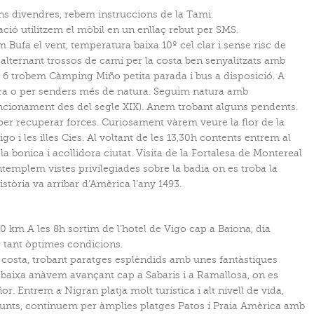
ins divendres, rebem instruccions de la Tami.
tació utilitzem el mòbil en un enllaç rebut per SMS.
 Bufa el vent, temperatura baixa 10º cel clar i sense risc de
 alternant trossos de camí per la costa ben senyalitzats amb
 6 trobem Càmping Miño petita parada i bus a disposició. A
era o per senders més de natura. Seguim natura amb
n funcionament des del segle XIX). Anem trobant alguns pendents.
er recuperar forces. Curiosament vàrem veure la flor de la
go i les illes Cies. Al voltant de les 13,30h contents entrem al
la bonica i acollidora ciutat. Visita de la Fortalesa de Montereal
ntemplem vistes privilegiades sobre la badia on es troba la
istòria va arribar d’Amèrica l’any 1493.
 km A les 8h sortim de l’hotel de Vigo cap a Baiona, dia
 tant òptimes condicions.
costa, trobant paratges esplèndids amb unes fantàstiques
a baixa anàvem avançant cap a Sabaris i a Ramallosa, on es
. Entrem a Nigran platja molt turística i alt nivell de vida,
unts, continuem per àmplies platges Patos i Praia Amèrica amb