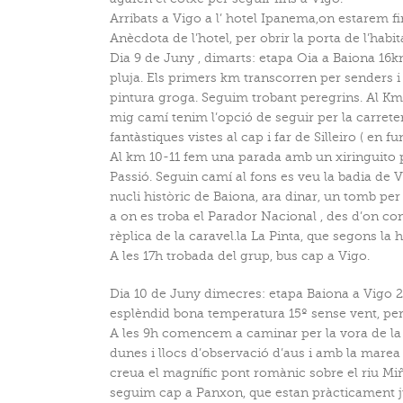
Arribats a Vigo a l’ hotel Ipanema,on estarem f
Anècdota de l’hotel, per obrir la porta de l’habi
Dia 9 de Juny , dimarts: etapa Oia a Baiona 16km
pluja. Els primers km transcorren per senders i
pintura groga. Seguim trobant peregrins. Al Km
mig camí tenim l’opció de seguir per la carret
fantàstiques vistes al cap i far de Silleiro ( e
Al km 10-11 fem una parada amb un xiringuito p
Passió. Seguin camí al fons es veu la badia de Vi
nucli històric de Baiona, ara dinar, un tomb per 
a on es troba el Parador Nacional , des d’on co
rèplica de la caravel.la La Pinta, que segons la h
A les 17h trobada del grup, bus cap a Vigo.
Dia 10 de Juny dimecres: etapa Baiona a Vigo 20
esplèndid bona temperatura 15º sense vent, per
A les 9h comencem a caminar per la vora de la 
dunes i llocs d’observació d’aus i amb la mare
creua el magnífic pont romànic sobre el riu Miñor
seguim cap a Panxon, que estan pràcticament j