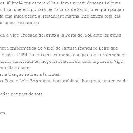
 Cies. Al km14 ens espera el bus, fem un petit descans i alguns
 final que ens portarà per la zona de Samil, una gran platja i
fa una mica pesat, al restaurant Marina Cies dinem tots, cal
 d’aquest restaurant.
iada a Vigo Trobada del grup a la Porta del Sol, amb les guies
ultura emblemàtica de Vigo) de l’artista Francisco Leiro que
 creada el 1991. La guia ens comenta que part de creixement de
alanes, varen muntar negocis relacionats amb la pesca a Vigo.
muralla existent.
s a Cangas i altres a la ciutat.
sa Pepe e Lola. Bon sopar, bon ambient i bon preu, una mica de
ades per part de tots.
en.