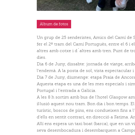
Àlbum de fotos
Un grup de 25 senderistes, Amics del Camí de 
fer el 2º tram del Camí Portuguès, entre el 6 i
altres amb cotxe i d`altres amb tren. Punt de t
dies.
Dia 6 de Juny, dissabte: jornada de viatge, arriba
l’endemà. A la posta de sol, vista espectacular i
Dia 7 de Juny, diumenge: etapa Praia de Ancor
Aquesta etapa es una de les mes especials i si
Portugal i l’entrada a Galícia.
A les 8 h sortim amb bus de l’hotel Glasgow a
il·lusió aquest nou tram. Bon dia i bon temps. E
turístic, boscos de pins, ens condueixen fins a 
d’ells en sentit contrari, en direcció a Fatima. 
Allí ens espera un taxi boat (barca), que en un vi
seva desembocadura i desembarquem a Camposa