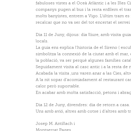
fabuloses vistes a el Oceà Atlàntic i a les Illes
companys pugen al bus i la resta enfilem el tram
molts banyistes, entrem a Vigo. L’últim tram es 
recalcar que no va ser del tot encertat el servei
Dia 11 de Juny, dijous: dia lliure, amb visita gu
locals.
La guia ens explica l’historia de el Sireno ( esc
simbolitza la connexió de la ciutat amb el mar,
la població, va ser perquè algunes famílies cat
Seguidament visita al casc antic i a la resta de 
Acabada la visita ,uns varen anar a las Cies, altre
A la nit sopar d’acomiadament al restaurant ca
calor però suportable.
En acabar amb molta satisfacció, petons i abraç
Dia 12 de Juny, divendres: dia de retorn a casa.
Uns amb avió, altres amb cotxe i d’altres amb tr
Josep M. Antillach i
Montserrat Pages