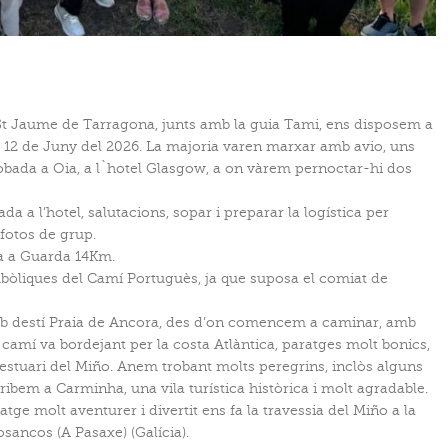
St Jaume de Tarragona, junts amb la guia Tami, ens disposem a
 el 12 de Juny del 2026. La majoria varen marxar amb avio, uns
robada a Oia, a l`hotel Glasgow, a on vàrem pernoctar-hi dos
da a l’hotel, salutacions, sopar i preparar la logística per
 fotos de grup.
a a Guarda 14Km.
mbòliques del Camí Portuguès, ja que suposa el comiat de
mb destí Praia de Ancora, des d’on comencem a caminar, amb
l camí va bordejant per la costa Atlàntica, paratges molt bonics,
l’estuari del Miño. Anem trobant molts peregrins, inclòs alguns
Arribem a Carminha, una vila turística històrica i molt agradable.
atge molt aventurer i divertit ens fa la travessia del Miño a la
ncos (A Pasaxe) (Galícia).