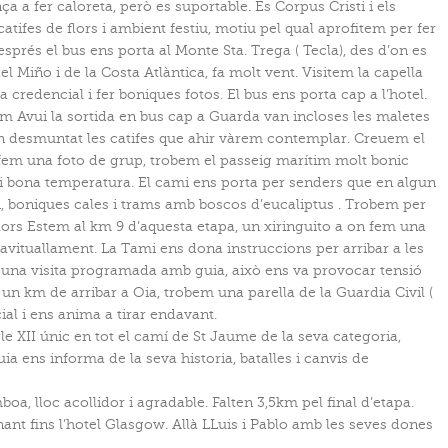
 a fer caloreta, però es suportable. Es Corpus Cristi i els
atifes de flors i ambient festiu, motiu pel qual aprofitem per fer
esprés el bus ens porta al Monte Sta. Trega ( Tecla), des d’on es
 Miño i de la Costa Atlàntica, fa molt vent. Visitem la capella
a credencial i fer boniques fotos. El bus ens porta cap a l’hotel.
km Avui la sortida en bus cap a Guarda van incloses les maletes
n desmuntat les catifes que ahir vàrem contemplar. Creuem el
a fem una foto de grup, trobem el passeig marítim molt bonic
 i bona temperatura. El cami ens porta per senders que en algun
, boniques cales i trams amb boscos d’eucaliptus . Trobem per
lors Estem al km 9 d’aquesta etapa, un xiringuito a on fem una
 avituallament. La Tami ens dona instruccions per arribar a les
m una visita programada amb guia, això ens va provocar tensió
a un km de arribar a Oia, trobem una parella de la Guardia Civil (
ial i ens anima a tirar endavant.
gle XII únic en tot el camí de St Jaume de la seva categoria,
ia ens informa de la seva historia, batalles i canvis de
a, lloc acollidor i agradable. Falten 3,5km pel final d’etapa.
nt fins l’hotel Glasgow. Allà LLuis i Pablo amb les seves dones