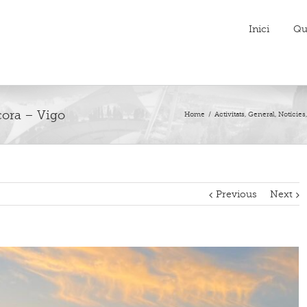
Inici
Qu
cora – Vigo
Home
/
Activitats
,
General
,
Notícies
Previous
Next