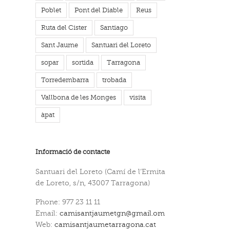
Poblet
Pont del Diable
Reus
Ruta del Cister
Santiago
Sant Jaume
Santuari del Loreto
sopar
sortida
Tarragona
Torredembarra
trobada
Vallbona de les Monges
visita
àpat
Informació de contacte
Santuari del Loreto (Camí de l’Ermita
de Loreto, s/n, 43007 Tarragona)
Phone: 977 23 11 11
Email:
camisantjaumetgn@gmail.om
Web:
camisantjaumetarragona.cat