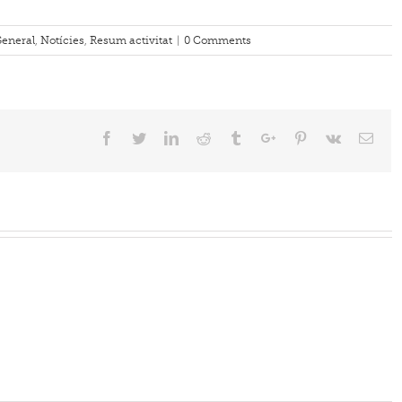
eneral
,
Notícies
,
Resum activitat
|
0 Comments
Facebook
Twitter
Linkedin
Reddit
Tumblr
Google+
Pinterest
Vk
Emai