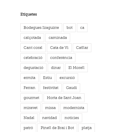
Etíquetes
Bodegues Izaguirre
bot
ca
calçotada
caminada
Cant coral
Cata de Vi
Catllar
celebració
conferència
degustació
dinar
El Morell
ermita
Estiu
excursió
Ferran
festivitat
Gaudí
gourmet
Horta de Sant Joan
miravet
missa
modernista
Nadal
navidad
notícies
patró
Pinell de Brai i Bot
platja