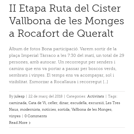
II Etapa Ruta del Cister
Vallbona de les Monges
a Rocafort de Queralt
Àlbum de fotos Bona participació. Varem sortir de la
plaça Imperial Tàrraco a les 7:30 del matí, un total de 29
persones, amb autocar. Un recorregut per senders i
camins que ens va portar a passar per boscos verds,
sembrats i vinyes. El temps ens va acompayar, sol i
visibilitat. Esmorzar a Rocallaura i recorregut [...]
By
julesp
|
22 de març del 2018
|
Categories:
Activitats
|
Tags:
caminada
,
Cata de Vi
,
celler
,
dinar
,
escudella
,
excursió
,
Les Tres
Naus
,
modernista
,
notícies
,
sortida
,
Vallbona de les Monges
,
vinyes
|
0 Comments
Read More