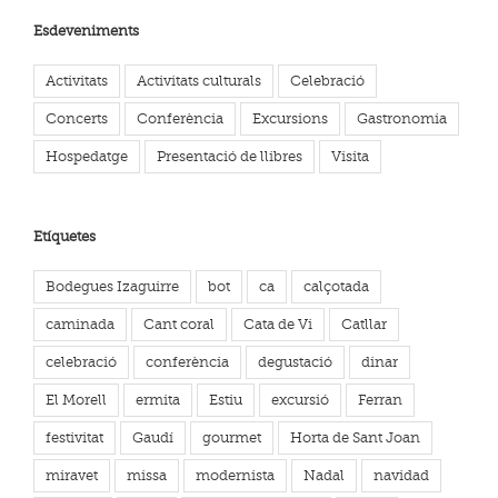
Esdeveniments
Activitats
Activitats culturals
Celebració
Concerts
Conferència
Excursions
Gastronomia
Hospedatge
Presentació de llibres
Visita
Etíquetes
Bodegues Izaguirre
bot
ca
calçotada
caminada
Cant coral
Cata de Vi
Catllar
celebració
conferència
degustació
dinar
El Morell
ermita
Estiu
excursió
Ferran
festivitat
Gaudí
gourmet
Horta de Sant Joan
miravet
missa
modernista
Nadal
navidad