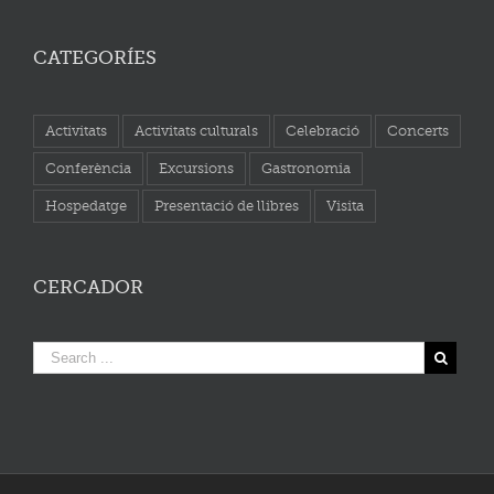
CATEGORÍES
Activitats
Activitats culturals
Celebració
Concerts
Conferència
Excursions
Gastronomia
Hospedatge
Presentació de llibres
Visita
CERCADOR