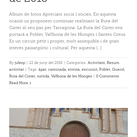
Àlbum de fotos Apreciats socis i sòcies, En aquesta
ocasió us proposem continuar realitzant la Ruta del
Cister al seu pas per Tarragona. La Ruta del Cister ens
portarà a Poblet, Vallbona de les Monges i Santes Creus.
Es un circuit petit i proper, molt assequible i de gran
interès paisatgístic i cultural. Per aquesta [...]
By
julesp
|
22 de juny del 2018
|
Categories:
Activitats
,
Resum
activitat
|
Tags:
àpat
,
caminada
,
ermita
,
excursió
,
Poblet
,
Querol
,
Ruta del Cister
,
sortida
,
Vallbona de les Monges
|
0 Comments
Read More