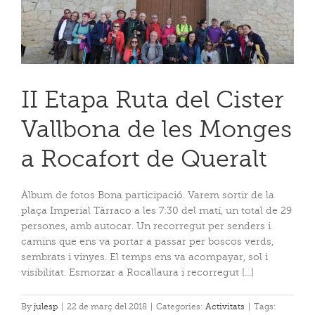
II Etapa Ruta del Cister
Vallbona de les Monges
a Rocafort de Queralt
Àlbum de fotos Bona participació. Varem sortir de la
plaça Imperial Tàrraco a les 7:30 del matí, un total de 29
persones, amb autocar. Un recorregut per senders i
camins que ens va portar a passar per boscos verds,
sembrats i vinyes. El temps ens va acompayar, sol i
visibilitat. Esmorzar a Rocallaura i recorregut [...]
By
julesp
|
22 de març del 2018
|
Categories:
Activitats
|
Tags: