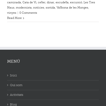
caminada
,
Cata de Vi
,
celler
,
dinar
,
escudella
,
excursió
,
Les Tres
Naus
,
modernista
,
notícies
,
sortida
,
Vallbona de les Monges
,
vinyes
|
0 Comments
Read More
MENÚ
Inici
Qui som
Activitats
Blog