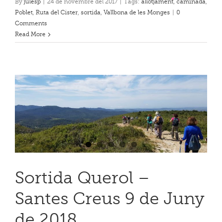
By
julesp
|
24 de novembre del 2017
|
Tags:
allotjament
,
caminada
,
Poblet
,
Ruta del Cister
,
sortida
,
Vallbona de les Monges
|
0
Comments
Read More
Sortida Querol –
Santes Creus 9 de Juny
de 2018