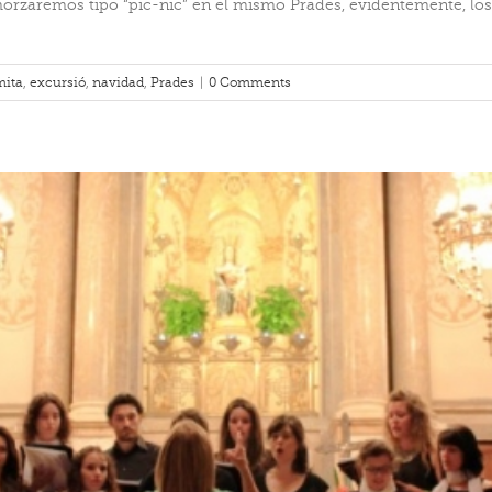
almorzaremos tipo “pic-nic” en el mismo Prades, evidentemente, lo
mita
,
excursió
,
navidad
,
Prades
|
0 Comments