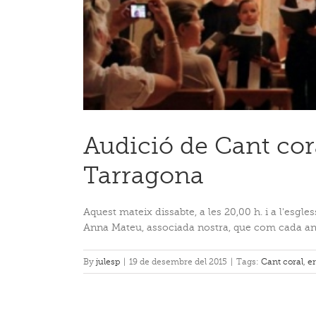
Audició de Cant cora
Tarragona
Aquest mateix dissabte, a les 20,00 h. i a l'esgl
Anna Mateu, associada nostra, que com cada any 
By
julesp
|
19 de desembre del 2015
|
Tags:
Cant coral
,
e