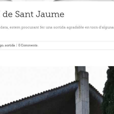
í de Sant Jaume
data, estem procurant fer una sortida agradable en torn d'alguna 
go
,
sortida
|
0 Comments