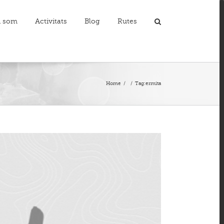
i som
Activitats
Blog
Rutes
T
S
A
Home
/
/
Tag:
ermita