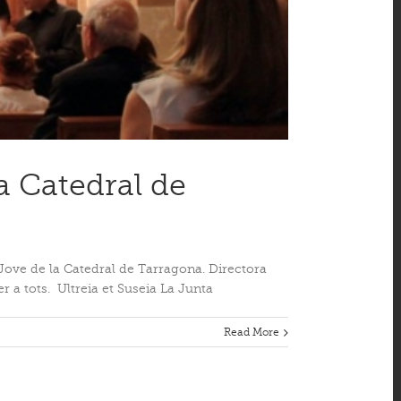
a Catedral de
r Jove de la Catedral de Tarragona. Directora
a tots. Ultreia et Suseia La Junta
Read More