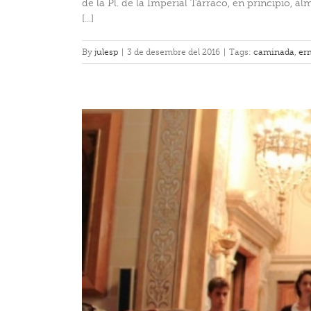
de la Pl. de la Imperial Tárraco, en principio, 
[...]
By
julesp
|
3 de desembre del 2016
|
Tags:
caminada
,
er