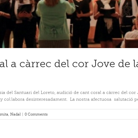
l a càrrec del cor Jove de l
essia del Santuari del Loreto, audició de cant coral a càrrec del co
col.labora desinteresadament. La nostra afectuosa salutació per 
rmita
,
Nadal
|
0 Comments