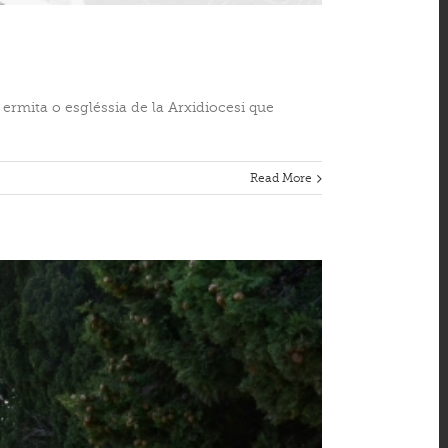
ermita o esgléssia de la Arxidiocesi que
Read More