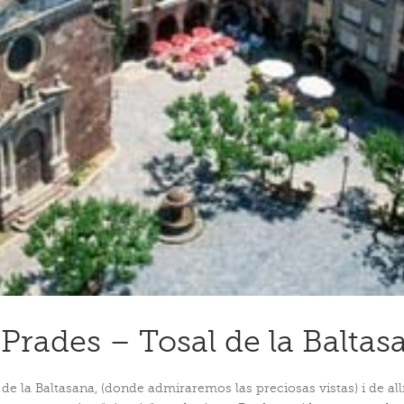
 Prades – Tosal de la Baltas
e la Baltasana, (donde admiraremos las preciosas vistas) i de allí a