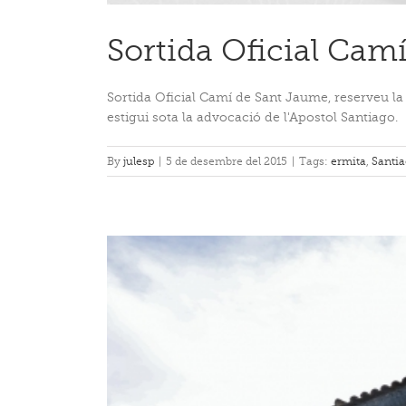
Sortida Oficial Cam
Sortida Oficial Camí de Sant Jaume, reserveu la 
estigui sota la advocació de l'Apostol Santiago.
By
julesp
|
5 de desembre del 2015
|
Tags:
ermita
,
Santia