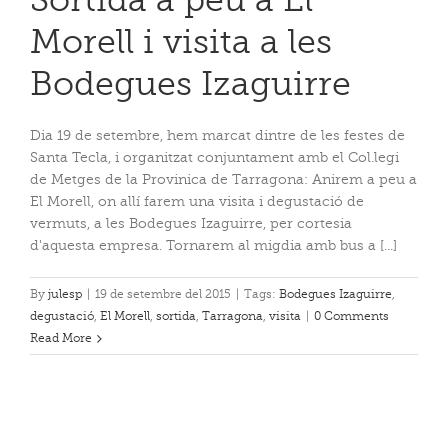
Morell i visita a les
Bodegues Izaguirre
Dia 19 de setembre, hem marcat dintre de les festes de
Santa Tecla, i organitzat conjuntament amb el Col.legi
de Metges de la Provinica de Tarragona: Anirem a peu a
El Morell, on allí farem una visita i degustació de
vermuts, a les Bodegues Izaguirre, per cortesia
d'aquesta empresa. Tornarem al migdia amb bus a [...]
By
julesp
|
19 de setembre del 2015
|
Tags:
Bodegues Izaguirre
,
degustació
,
El Morell
,
sortida
,
Tarragona
,
visita
|
0 Comments
Read More