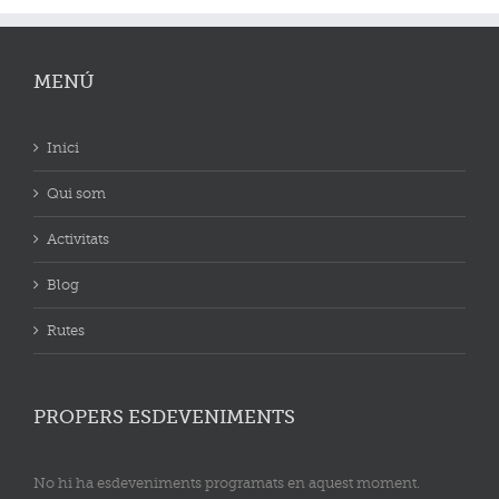
MENÚ
Inici
Qui som
Activitats
Blog
Rutes
PROPERS ESDEVENIMENTS
No hi ha esdeveniments programats en aquest moment.