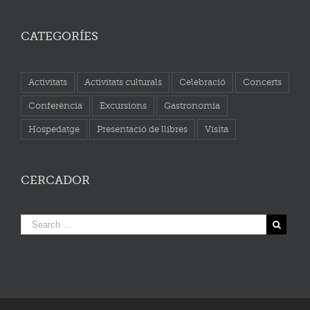
CATEGORÍES
Activitats
Activitats culturals
Celebració
Concerts
Conferència
Excursions
Gastronomia
Hospedatge
Presentació de llibres
Visita
CERCADOR