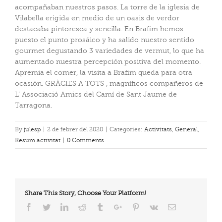
acompañaban nuestros pasos. La torre de la iglesia de
Vilabella erigida en medio de un oasis de verdor
destacaba pintoresca y sencilla. En Brafim hemos
puesto el punto prosáico y ha salido nuestro sentido
gourmet degustando 3 variedades de vermut, lo que ha
aumentado nuestra percepción positiva del momento.
Apremia el comer, la visita a Brafim queda para otra
ocasión. GRÀCIES A TOTS , magníficos compañeros de
L’ Associació Amics del Camí de Sant Jaume de
Tarragona.
By
julesp
|
2 de febrer del 2020
|
Categories:
Activitats
,
General
,
Resum activitat
|
0 Comments
Share This Story, Choose Your Platform!
Facebook
Twitter
Linkedin
Reddit
Tumblr
Google+
Pinterest
Vk
Email