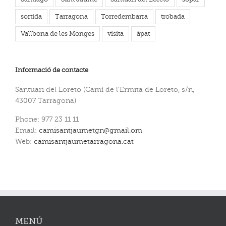
sortida
Tarragona
Torredembarra
trobada
Vallbona de les Monges
visita
àpat
Informació de contacte
Santuari del Loreto (Camí de l’Ermita de Loreto, s/n,
43007 Tarragona)
Phone: 977 23 11 11
Email:
camisantjaumetgn@gmail.om
Web:
camisantjaumetarragona.cat
MENÚ