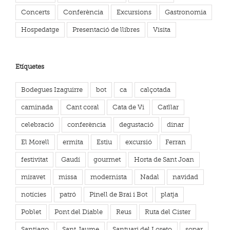
Concerts
Conferència
Excursions
Gastronomia
Hospedatge
Presentació de llibres
Visita
Etíquetes
Bodegues Izaguirre
bot
ca
calçotada
caminada
Cant coral
Cata de Vi
Catllar
celebració
conferència
degustació
dinar
El Morell
ermita
Estiu
excursió
Ferran
festivitat
Gaudí
gourmet
Horta de Sant Joan
miravet
missa
modernista
Nadal
navidad
notícies
patró
Pinell de Brai i Bot
platja
Poblet
Pont del Diable
Reus
Ruta del Cister
Santiago
Sant Jaume
Santuari del Loreto
sopar