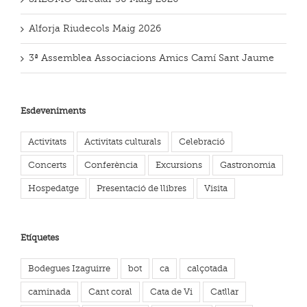
Alforja Riudecols Maig 2026
3ª Assemblea Associacions Amics Camí Sant Jaume
Esdeveniments
Activitats
Activitats culturals
Celebració
Concerts
Conferència
Excursions
Gastronomia
Hospedatge
Presentació de llibres
Visita
Etíquetes
Bodegues Izaguirre
bot
ca
calçotada
caminada
Cant coral
Cata de Vi
Catllar