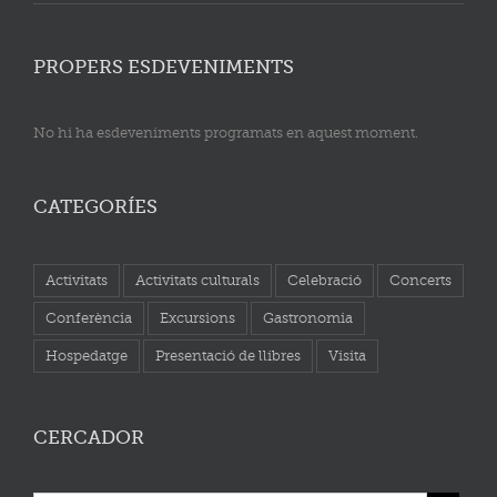
PROPERS ESDEVENIMENTS
No hi ha esdeveniments programats en aquest moment.
CATEGORÍES
Activitats
Activitats culturals
Celebració
Concerts
Conferència
Excursions
Gastronomia
Hospedatge
Presentació de llibres
Visita
CERCADOR