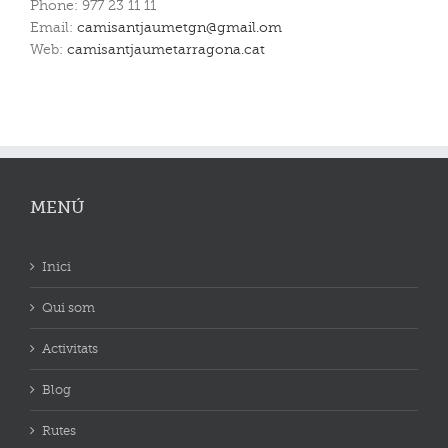
Phone: 977 23 11 11
Email:
camisantjaumetgn@gmail.om
Web:
camisantjaumetarragona.cat
MENÚ
Inici
Qui som
Activitats
Blog
Rutes