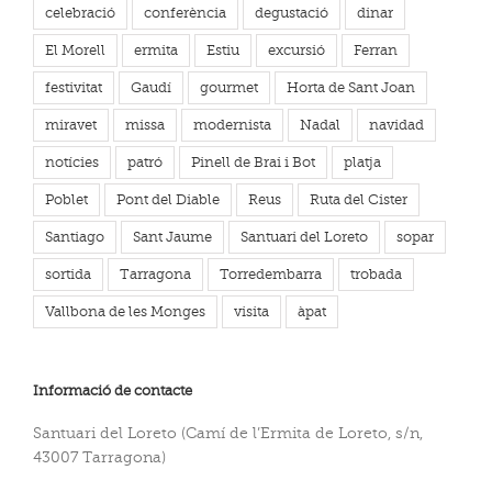
celebració
conferència
degustació
dinar
El Morell
ermita
Estiu
excursió
Ferran
festivitat
Gaudí
gourmet
Horta de Sant Joan
miravet
missa
modernista
Nadal
navidad
notícies
patró
Pinell de Brai i Bot
platja
Poblet
Pont del Diable
Reus
Ruta del Cister
Santiago
Sant Jaume
Santuari del Loreto
sopar
sortida
Tarragona
Torredembarra
trobada
Vallbona de les Monges
visita
àpat
Informació de contacte
Santuari del Loreto (Camí de l’Ermita de Loreto, s/n,
43007 Tarragona)