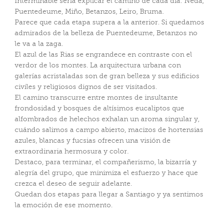
Interminable sería explicar el camino de cada día: Neda,
Puentedeume, Miño, Betanzos, Leiro, Bruma.
Parece que cada etapa supera a la anterior. Si quedamos
admirados de la belleza de Puentedeume, Betanzos no
le va a la zaga.
El azul de las Rias se engrandece en contraste con el
verdor de los montes. La arquitectura urbana con
galerías acristaladas son de gran belleza y sus edificios
civiles y religiosos dignos de ser visitados.
El camino transcurre entre montes de insultante
frondosidad y bosques de altísimos eucaliptos que
alfombrados de helechos exhalan un aroma singular y,
cuándo salimos a campo abierto, macizos de hortensias
azules, blancas y fucsias ofrecen una visión de
extraordinaria hermosura y color.
Destaco, para terminar, el compañerismo, la bizarría y
alegría del grupo, que minimiza el esfuerzo y hace que
crezca el deseo de seguir adelante.
Quedan dos etapas para llegar a Santiago y ya sentimos
la emoción de ese momento.