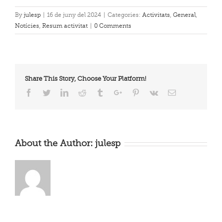
By
julesp
|
16 de juny del 2024
|
Categories:
Activitats
,
General
,
Notícies
,
Resum activitat
|
0 Comments
Share This Story, Choose Your Platform!
Facebook
Twitter
Linkedin
Reddit
Tumblr
Google+
Pinterest
Vk
Email
About the Author:
julesp