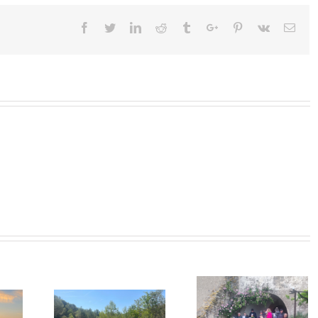
Facebook
Twitter
Linkedin
Reddit
Tumblr
Google+
Pinterest
Vk
Emai