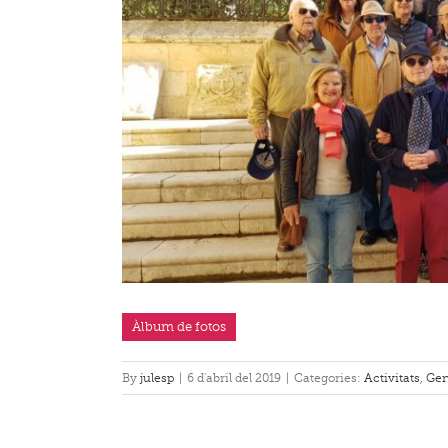
Àlbum de fotos
By
julesp
|
6 d'abril del 2019
|
Categories:
Activitats
,
Gen