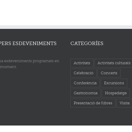
PERS ESDEVENIMENTS
CATEGORÍES
ha esdeveniments programats en
Activitats
Activitats culturals
 moment.
Celebració
Concerts
Conferència
Excursions
Gastronomia
Hospedatge
Presentació de llibres
Visita