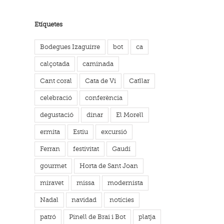
l
Etíquetes
Bodegues Izaguirre
bot
ca
calçotada
caminada
Cant coral
Cata de Vi
Catllar
celebració
conferència
degustació
dinar
El Morell
ermita
Estiu
excursió
Ferran
festivitat
Gaudí
gourmet
Horta de Sant Joan
miravet
missa
modernista
Nadal
navidad
notícies
patró
Pinell de Brai i Bot
platja