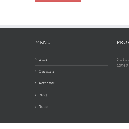
MENÚ
PRO
Inici
No hi 
aquest
Qui som
Activitats
Blog
Rutes