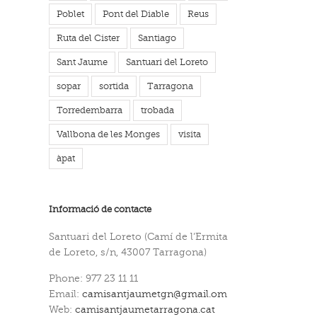
Poblet
Pont del Diable
Reus
t
Ruta del Cister
Santiago
Sant Jaume
Santuari del Loreto
sopar
sortida
Tarragona
Torredembarra
trobada
Vallbona de les Monges
visita
àpat
Informació de contacte
Santuari del Loreto (Camí de l’Ermita
de Loreto, s/n, 43007 Tarragona)
Phone: 977 23 11 11
Email:
camisantjaumetgn@gmail.om
Web:
camisantjaumetarragona.cat