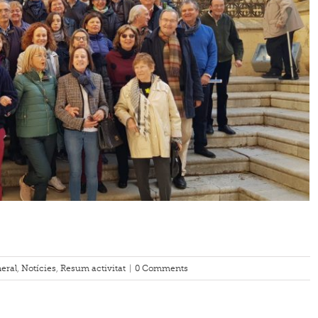
eral
,
Notícies
,
Resum activitat
|
0 Comments