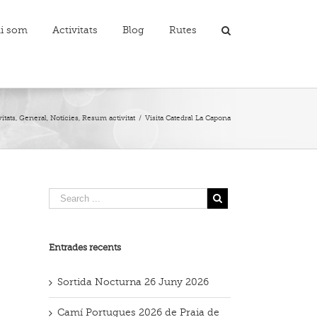
i som
Activitats
Blog
Rutes
itats
,
General
,
Notícies
,
Resum activitat
/
Visita Catedral La Capona
Entrades recents
Sortida Nocturna 26 Juny 2026
Camí Portugues 2026 de Praia de