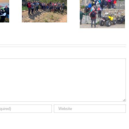
3ª Assemblea
Circular
Associacions
Alforja Riudecols
g 2026
Amics Camí San
Maig 2026
Jaume