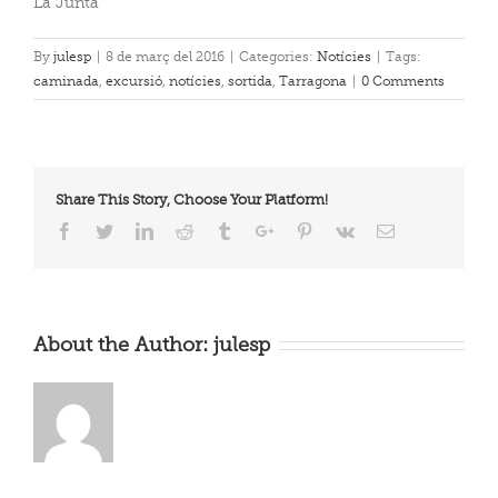
La Junta
By
julesp
|
8 de març del 2016
|
Categories:
Notícies
|
Tags:
caminada
,
excursió
,
notícies
,
sortida
,
Tarragona
|
0 Comments
Share This Story, Choose Your Platform!
Facebook
Twitter
Linkedin
Reddit
Tumblr
Google+
Pinterest
Vk
Email
About the Author:
julesp