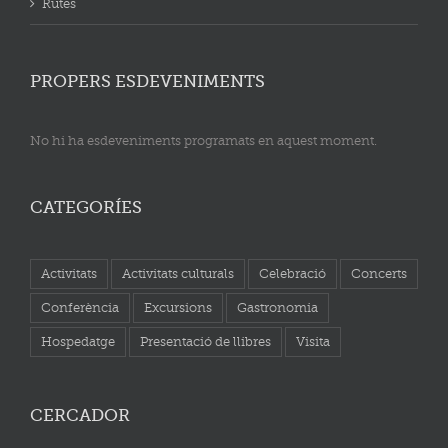
Rutes
PROPERS ESDEVENIMENTS
No hi ha esdeveniments programats en aquest moment.
CATEGORÍES
Activitats
Activitats culturals
Celebració
Concerts
Conferència
Excursions
Gastronomia
Hospedatge
Presentació de llibres
Visita
CERCADOR