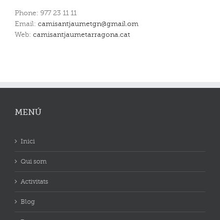
Phone: 977 23 11 11
Email:
camisantjaumetgn@gmail.om
Web:
camisantjaumetarragona.cat
MENÚ
Inici
Qui som
Activitats
Blog