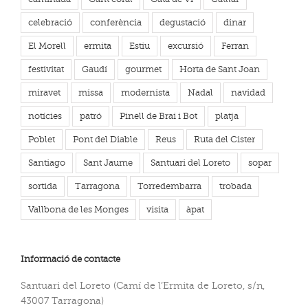
celebració
conferència
degustació
dinar
El Morell
ermita
Estiu
excursió
Ferran
festivitat
Gaudí
gourmet
Horta de Sant Joan
miravet
missa
modernista
Nadal
navidad
notícies
patró
Pinell de Brai i Bot
platja
Poblet
Pont del Diable
Reus
Ruta del Cister
Santiago
Sant Jaume
Santuari del Loreto
sopar
sortida
Tarragona
Torredembarra
trobada
Vallbona de les Monges
visita
àpat
Informació de contacte
Santuari del Loreto (Camí de l’Ermita de Loreto, s/n,
43007 Tarragona)