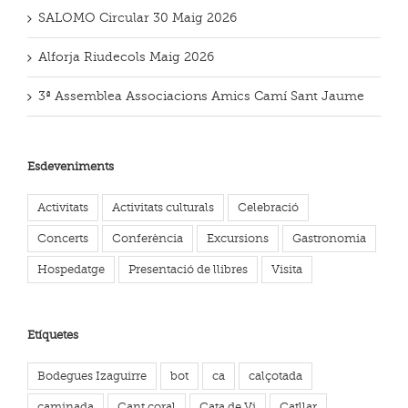
SALOMO Circular 30 Maig 2026
Alforja Riudecols Maig 2026
3ª Assemblea Associacions Amics Camí Sant Jaume
Esdeveniments
Activitats
Activitats culturals
Celebració
Concerts
Conferència
Excursions
Gastronomia
Hospedatge
Presentació de llibres
Visita
Etíquetes
Bodegues Izaguirre
bot
ca
calçotada
caminada
Cant coral
Cata de Vi
Catllar