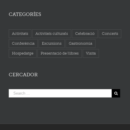
CATEGORÍES
Activitats
Activitats culturals
Celebració
Concerts
Conferència
Excursions
Gastronomia
Hospedatge
Presentació de llibres
Visita
CERCADOR