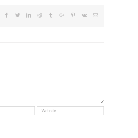
Facebook
Twitter
Linkedin
Reddit
Tumblr
Google+
Pinterest
Vk
Email