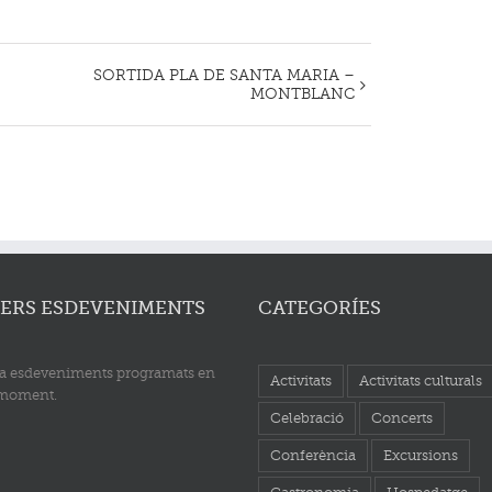
SORTIDA PLA DE SANTA MARIA –
MONTBLANC
ERS ESDEVENIMENTS
CATEGORÍES
a esdeveniments programats en
Activitats
Activitats culturals
 moment.
Celebració
Concerts
Conferència
Excursions