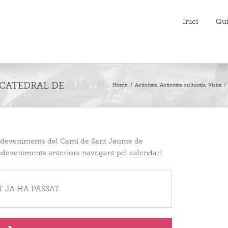
Inici
Qu
Home
/
Activitats
,
Activitats culturals
,
Visita
/
esdeveniments del Camí de Sant Jaume de
deveniments anteriors navegant pel calendari.
 JA HA PASSAT.