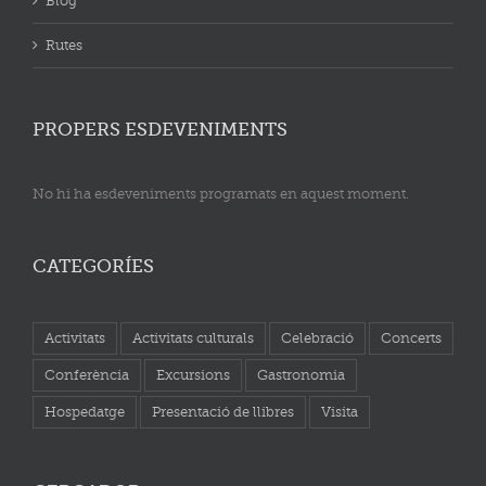
Blog
Rutes
PROPERS ESDEVENIMENTS
No hi ha esdeveniments programats en aquest moment.
CATEGORÍES
Activitats
Activitats culturals
Celebració
Concerts
Conferència
Excursions
Gastronomia
Hospedatge
Presentació de llibres
Visita