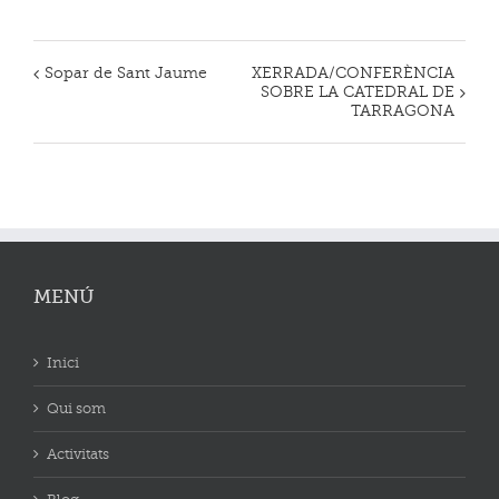
Sopar de Sant Jaume
XERRADA/CONFERÈNCIA
Navegació
SOBRE LA CATEDRAL DE
d'Esdeveniment
TARRAGONA
MENÚ
Inici
Qui som
Activitats