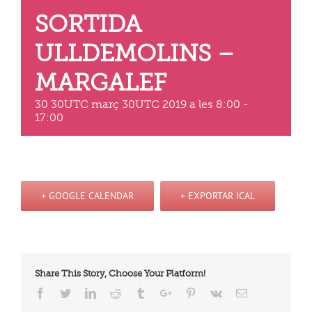
SORTIDA
ULLDEMOLINS –
MARGALEF
30 30UTC març 30UTC 2019 a les 8:00
-
17:00
+ GOOGLE CALENDAR
+ EXPORTAR ICAL
Share This Story, Choose Your Platform!
Facebook
Twitter
Linkedin
Reddit
Tumblr
Google+
Pinterest
Vk
Email