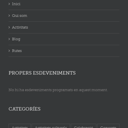
Inici
Qui som
Activitats
Blog
Rutes
PROPERS ESDEVENIMENTS
No hi ha esdeveniments programats en aquest moment.
CATEGORÍES
Activitats
Activitats culturals
Celebració
Concerts