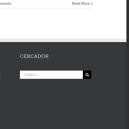
mments
Read More
CERCADOR