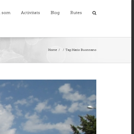
i som
Activitats
Blog
Rutes
T
S
A
Home
/
/
Tag:
Mario Buonnano