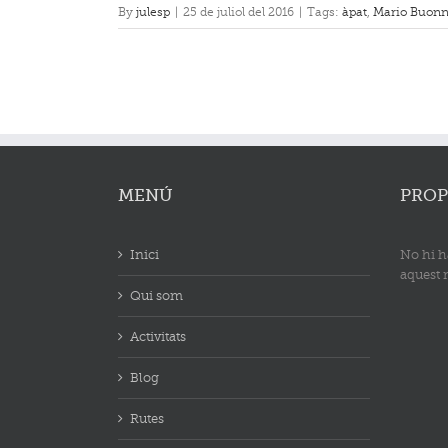
By
julesp
|
25 de juliol del 2016
|
Tags:
àpat
,
Mario Buon
MENÚ
PROP
Inici
No hi h
aquest
Qui som
Activitats
Blog
Rutes