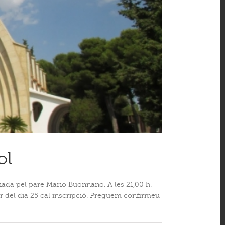
ol
iciada pel pare Mario Buonnano. A les 21,00 h.
ar del dia 25 cal inscripció. Preguem confirmeu