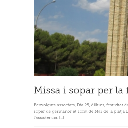
Missa i sopar per la 
Benvolguts associats, Dia 25, dilluns, festivitat 
sopar de germanor al Toful de Mar de la platja 
l'assistencia. [...]