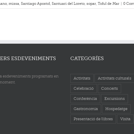
nano
,
missa
,
Santiago Apostol
,
Santuari del Loreto
,
sopar
,
Toful de Mar
|
0 Co
ERS ESDEVENIMENTS
CATEGORÍES
a esdeveniments programats en
Activitats
Activitats culturals
 moment.
Celebració
Concerts
Conferència
Excursions
Gastronomia
Hospedatge
Presentació de llibres
Visita