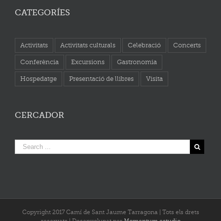
CATEGORÍES
Activitats
Activitats culturals
Celebració
Concerts
Conferència
Excursions
Gastronomia
Hospedatge
Presentació de llibres
Visita
CERCADOR
Copyright 2017 Camí de Sant Jaume Tarragona | Tots els drets
reservats | Desenvolupat per
Momentum estudio