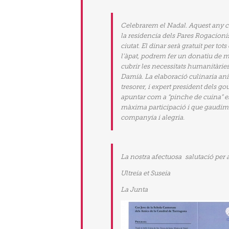
Celebrarem el Nadal. Aquest any con
la residencia dels Pares Rogacionis
ciutat. El dinar serà gratuit per tots
l’àpat, podrem fer un donatiu de m
cubrir les necessitats humanitàrie
Damià. La elaboració culinaria anir
tresorer, i expert president dels g
apuntar com a “pinche de cuina” e
màxima participació i que gaudim
companyia i alegria.
La nostra afectuosa salutació per a 
Ultreia et Suseia
La Junta