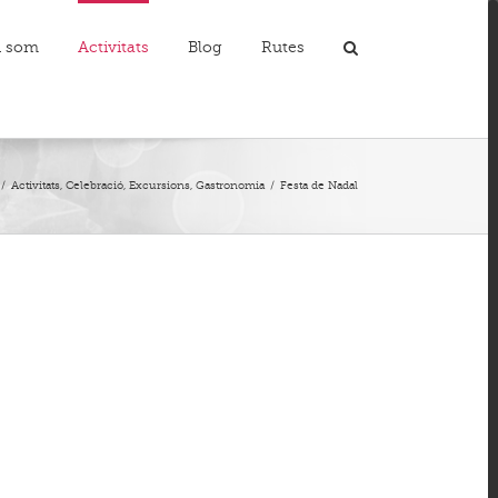
i som
Activitats
Blog
Rutes
T
S
A
/
Activitats
,
Celebració
,
Excursions
,
Gastronomia
/
Festa de Nadal