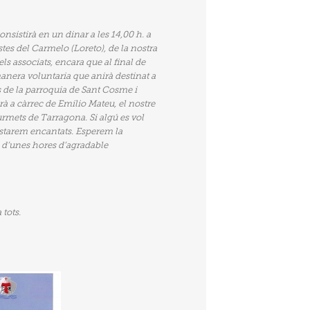
sistirà en un dinar a les 14,00 h. a
tes del Carmelo (Loreto), de la nostra
 els associats, encara que al final de
anera voluntaria que anirà destinat a
s de la parroquia de Sant Cosme i
à a càrrec de Emilio Mateu, el nostre
ourmets de Tarragona. Si algú es vol
starem encantats. Esperem la
 d’unes hores d’agradable
tots.