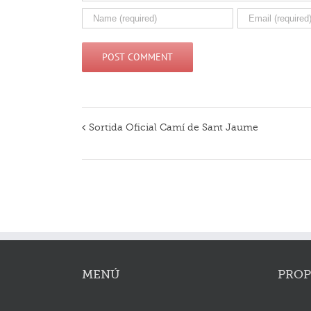
Sortida Oficial Camí de Sant Jaume
Navegació
d'Esdeveniment
MENÚ
PROP