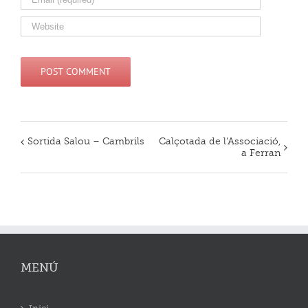
Sortida Salou – Cambrils
Calçotada de l’Associació,
Navegació
a Ferran
d'Esdeveniment
MENÚ