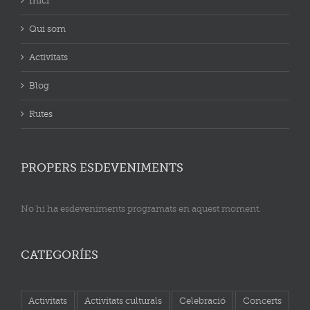
Inici
Qui som
Activitats
Blog
Rutes
PROPERS ESDEVENIMENTS
No hi ha esdeveniments programats en aquest moment.
CATEGORÍES
Activitats
Activitats culturals
Celebració
Concerts