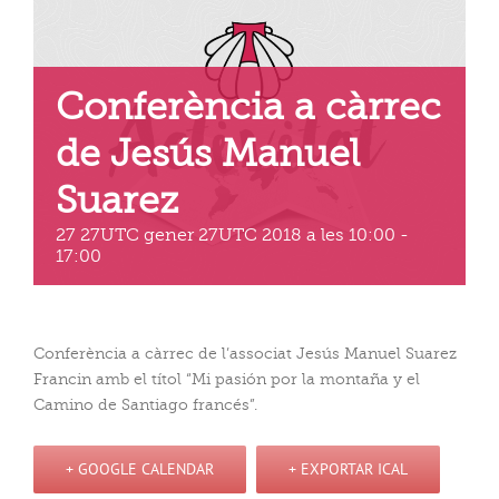
Conferència a càrrec
de Jesús Manuel
Suarez
27 27UTC gener 27UTC 2018 a les 10:00
-
17:00
Conferència a càrrec de l’associat Jesús Manuel Suarez
Francin amb el títol “Mi pasión por la montaña y el
Camino de Santiago francés”.
+ GOOGLE CALENDAR
+ EXPORTAR ICAL